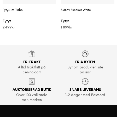
Eytys Jet Turbo
Sidney Sneaker White
Eytys
Eytys
2 499
kr
1 899
kr
FRI FRAKT
FRIA BYTEN
Alltid fraktfritt på
Byt om produkten inte
cenino.com
passar
AUKTORISERAD BUTIK
SNABB LEVERANS
Över 100 välkända
1-2 dagar med Postnord
varumärken