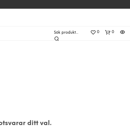
0
0
Sök produkt...
D
U
svarar ditt val.
H
A