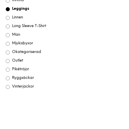
Kvinna
Leggings
Linnen
Long Sleeve T-Shirt
Man
Mjukisbyxor
Okategoriserad
Outlet
Pikétröjor
Ryggsäckar
Vinterjackor