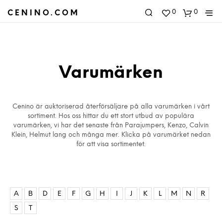
0
0
CENINO.COM
Varumärken
Cenino är auktoriserad återförsäljare på alla varumärken i vårt
sortiment. Hos oss hittar du ett stort utbud av populära
varumärken, vi har det senaste från Parajumpers, Kenzo, Calvin
Klein, Helmut lang och många mer. Klicka på varumärket nedan
för att visa sortimentet.
A
B
D
E
F
G
H
I
J
K
L
M
N
R
S
T