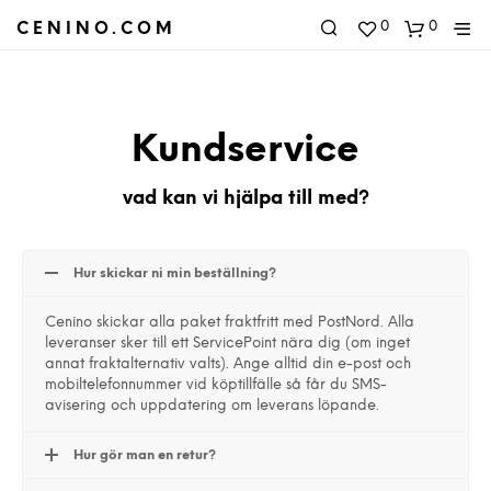
0
0
CENINO.COM
Kundservice
vad kan vi hjälpa till med?
Hur skickar ni min beställning?
Cenino skickar alla paket fraktfritt med PostNord. Alla
leveranser sker till ett ServicePoint nära dig (om inget
annat fraktalternativ valts). Ange alltid din e-post och
mobiltelefonnummer vid köptillfälle så får du SMS-
avisering och uppdatering om leverans löpande.
Hur gör man en retur?