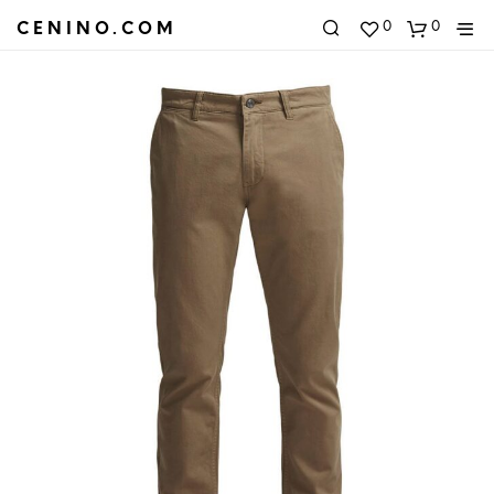
0
0
CENINO.COM