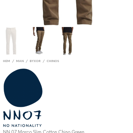
HEM
/
MAN
/
BYXOR
/
CHINOS
NN 07 Marco Slim Cotton Chino Green