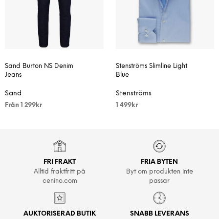
Sand Burton NS Denim
Stenströms Slimline Light
Jeans
Blue
Sand
Stenströms
Från
1 299
kr
1 499
kr
FRI FRAKT
FRIA BYTEN
Alltid fraktfritt på
Byt om produkten inte
cenino.com
passar
AUKTORISERAD BUTIK
SNABB LEVERANS