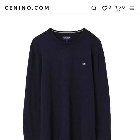
0
0
CENINO.COM