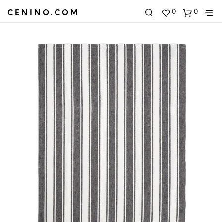
0
0
CENINO.COM