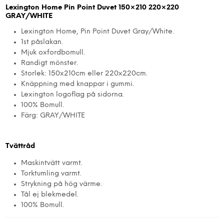
Lexington Home Pin Point Duvet 150×210 220×220
GRAY/WHITE
Lexington Home, Pin Point Duvet Gray/White.
1st påslakan.
Mjuk oxfordbomull.
Randigt mönster.
Storlek: 150x210cm eller 220x220cm.
Knäppning med knappar i gummi.
Lexington logoflag på sidorna.
100% Bomull.
Färg: GRAY/WHITE
Tvättråd
Maskintvätt varmt.
Torktumling varmt.
Strykning på hög värme.
Tål ej blekmedel.
100% Bomull.