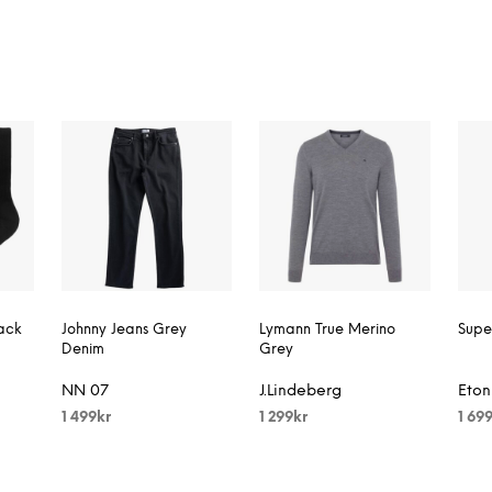
ack
Johnny Jeans Grey
Lymann True Merino
Super
Denim
Grey
NN 07
J.Lindeberg
Eton
1 499
kr
1 299
kr
1 69