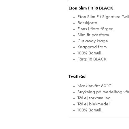
Eton Slim Fit 18 BLACK
Eton Slim Fit Signature Twil
Basskjorta.
Finns i flera färger.
Slim fit passform.
Cut away krage.
Knapprad fram.
100% Bomull.
Färg: 18 BLACK
Tvättråd
Maskintvätt 60°C.
Strykning på medelhög vä
Tål ej torktumling.
Tål ej blekmedel.
100% Bomull.