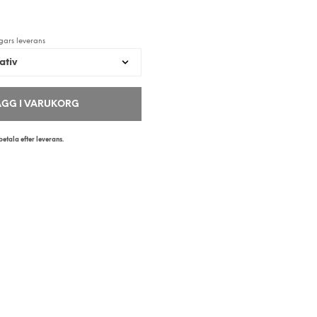
R
I
N
gars leverans
G
A
P
R
O
ÄGG I VARUKORG
D
U
etala efter leverans.
K
T
E
R
I
V
A
R
U
K
O
R
G