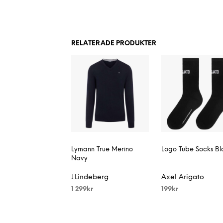
RELATERADE PRODUKTER
Lymann True Merino
Logo Tube Socks Bl
Navy
J.Lindeberg
Axel Arigato
1 299
kr
199
kr