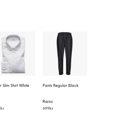
 Slim Shirt White
Pants Regular Black
Rains
9
kr
699
kr