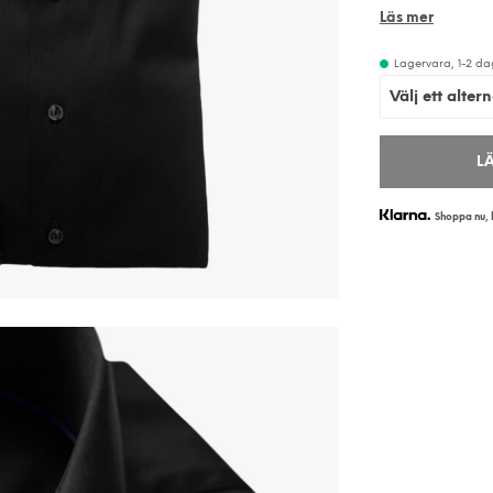
Läs mer
Lagervara, 1-2 da
L
Shoppa nu, b