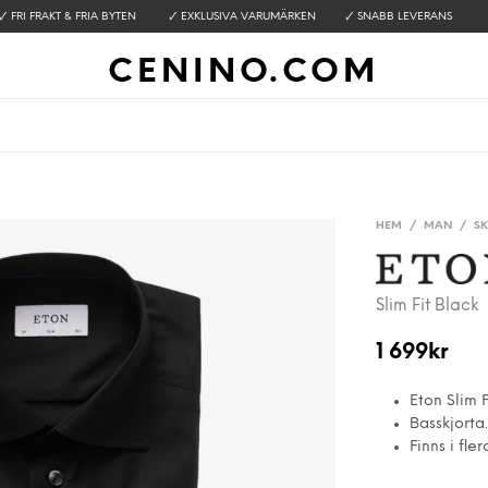
🗸 FRI FRAKT & FRIA BYTEN 🗸 EXKLUSIVA VARUMÄRKEN 🗸 SNABB LEVERANS
CENINO.COM
HEM
/
MAN
/
S
Slim Fit Black
1 699
kr
Eton Slim F
Basskjorta.
Finns i fler