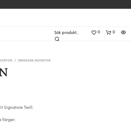
0
0
Sök produkt...
KJORTOR
/
DRESSADE SKJORTOR
it Signature Twill.
D
U
a färger.
H
A