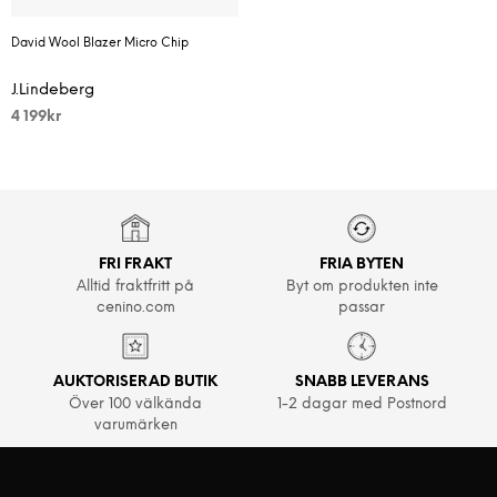
David Wool Blazer Micro Chip
J.Lindeberg
4 199
kr
FRI FRAKT
FRIA BYTEN
Alltid fraktfritt på
Byt om produkten inte
cenino.com
passar
AUKTORISERAD BUTIK
SNABB LEVERANS
Över 100 välkända
1-2 dagar med Postnord
varumärken